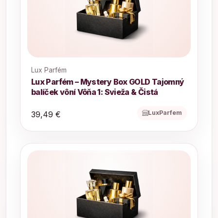
Lux Parfém
Lux Parfém – Mystery Box GOLD Tajomný
balíček vôní Vôňa 1: Svieža & Čistá
LuxParfem
39,49 €