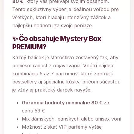
80 €
, ktorý vás prekvapí svojím obsahom.
Tento exkluzívny výber je ideálnou voľbou pre
všetkých, ktorí hľadajú intenzívny zážitok a
najlepšiu hodnotu za svoje peniaze.
✨ Čo obsahuje Mystery Box
PREMIUM?
Každý balíček je starostlivo zostavený tak, aby
priniesol radosť z objavovania. Vnútri nájdete
kombináciu 5 až 7 parfumov, ktoré zahŕňajú
bestsellery aj špeciálne kúsky, pričom súčasťou
je vždy aj praktický darček navyše.
Garancia hodnoty minimálne 80 €
za
cenu 59 €
Mix dámskych, pánskych alebo unisex vôní
Možnosť získať VIP parfémy vyššej