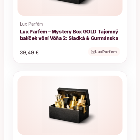
Lux Parfém
Lux Parfém – Mystery Box GOLD Tajomný
balíček vôní Vôňa 2: Sladká & Gurmánska
LuxParfem
39,49 €