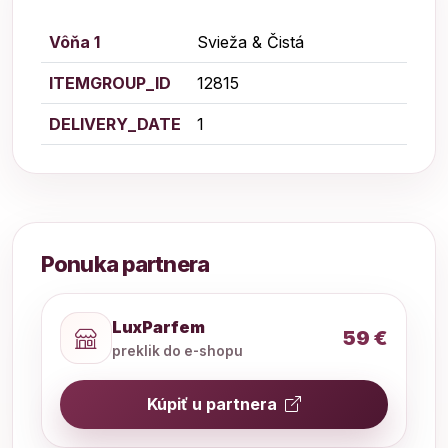
Vôňa 1
Svieža & Čistá
ITEMGROUP_ID
12815
DELIVERY_DATE
1
Ponuka partnera
LuxParfem
59 €
preklik do e-shopu
Kúpiť u partnera