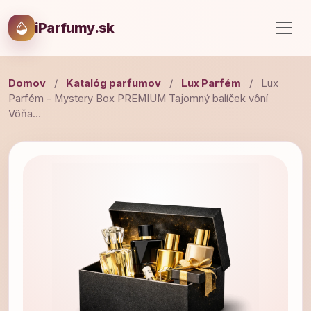
iParfumy.sk
Domov
/
Katalóg parfumov
/
Lux Parfém
/
Lux
Parfém – Mystery Box PREMIUM Tajomný balíček vôní
Vôňa…