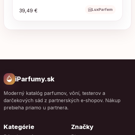
LuxParfem
39,49 €
iParfumy.sk
Moderný katalóg parfumov, vôní, testerov a
darčekových sád z partnerských e-shopov. Nákup
prebieha priamo u partnera.
Kategórie
Značky