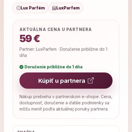
Lux Parfém
LuxParfem
AKTUÁLNA CENA U PARTNERA
59 €
Partner: LuxParfem · Doručenie približne do 1
dňa
Doručenie približne do 1 dňa
Kúpiť u partnera
Nákup prebieha v partnerskom e-shope. Cena,
dostupnosť, doručenie a ďalšie podmienky sa
môžu meniť podľa aktuálnej ponuky partnera.