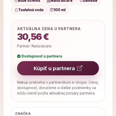
Blue Scents
Naturalcare
Dámske
Toaletná voda
100 ml
AKTUÁLNA CENA U PARTNERA
30,56 €
Partner: Naturalcare
Dostupnosť u partnera
Kúpiť u partnera
Nákup prebieha v partnerskom e-shope. Cena,
dostupnosť, doručenie a ďalšie podmienky sa
môžu meniť podľa aktuálnej ponuky partnera.
ZNAČKA