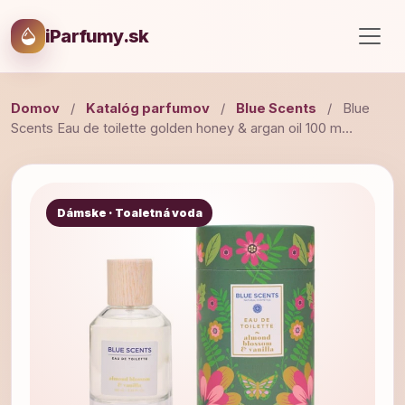
iParfumy.sk
Domov
/
Katalóg parfumov
/
Blue Scents
/
Blue
Scents Eau de toilette golden honey & argan oil 100 m…
Dámske · Toaletná voda