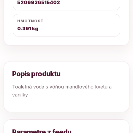
5206936515402
HMOTNOSŤ
0.391 kg
Popis produktu
Toaletná voda s vôňou mandľového kvetu a
vanilky
Parametre z feedu