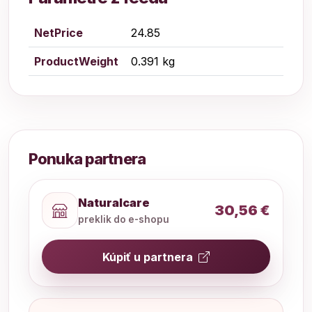
NetPrice
24.85
ProductWeight
0.391 kg
Ponuka partnera
Naturalcare
30,56 €
preklik do e-shopu
Kúpiť u partnera