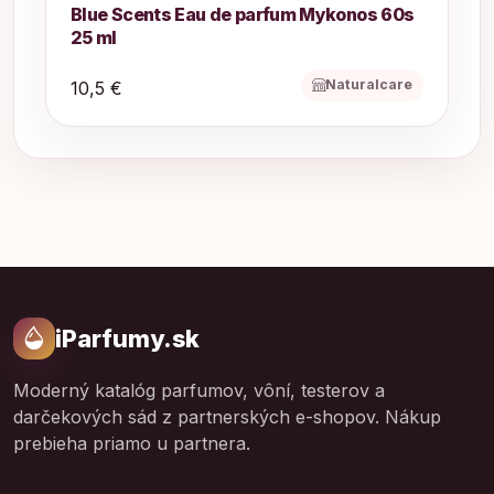
Blue Scents Eau de parfum Mykonos 60s
25 ml
Naturalcare
10,5 €
iParfumy.sk
Moderný katalóg parfumov, vôní, testerov a
darčekových sád z partnerských e-shopov. Nákup
prebieha priamo u partnera.