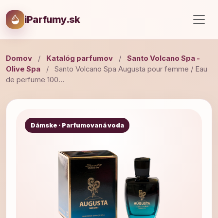
iParfumy.sk
Domov
/
Katalóg parfumov
/
Santo Volcano Spa -
Olive Spa
/
Santo Volcano Spa Augusta pour femme / Eau
de perfume 100…
Dámske · Parfumovaná voda