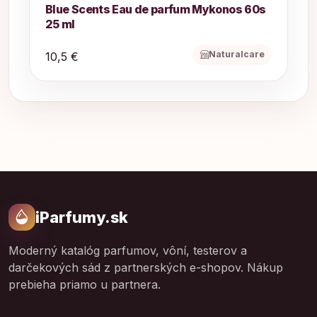
Blue Scents Eau de parfum Mykonos 60s
25 ml
Naturalcare
10,5 €
iParfumy.sk
Moderný katalóg parfumov, vôní, testerov a
darčekových sád z partnerských e-shopov. Nákup
prebieha priamo u partnera.