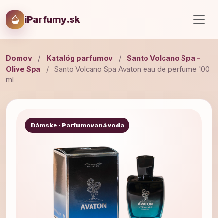
iParfumy.sk
Domov
/
Katalóg parfumov
/
Santo Volcano Spa -
Olive Spa
/
Santo Volcano Spa Avaton eau de perfume 100
ml
Dámske · Parfumovaná voda