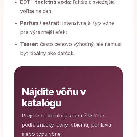
EDT – toaletná voda:
ľahšia a sviežejšia
voľba na deň.
Parfum / extrait:
intenzívnejší typ vône
pre výraznejší efekt.
Tester:
často cenovo výhodný, ale nemusí
byť ideálny ako darček.
Nájdite vôňu v
katalógu
Prejdite do katalógu a použite filtre
podľa značky, ceny, objemu, pohlavia
alebo typu vône.