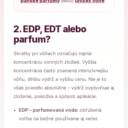
pánske parfumy
alebo
unisex vône
.
2. EDP, EDT alebo
parfum?
Skratky pri vôňach označujú najmä
koncentráciu vonných zložiek. Vyššia
koncentrácia často znamená intenzívnejšiu
vôňu, dlhšiu výdrž a vyššiu cenu. Nie je to
však pravidlo absolútne – výdrž ovplyvňuje aj
zloženie, pokožka a spôsob aplikácie.
EDP – parfumovaná voda:
obľúbená
voľba na bežné používanie aj večer.