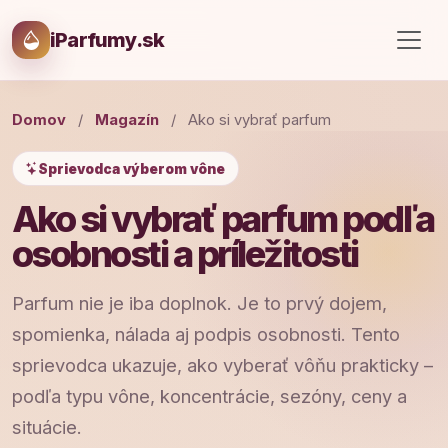
iParfumy.sk
Domov
/
Magazín
/
Ako si vybrať parfum
Sprievodca výberom vône
Ako si vybrať parfum podľa
osobnosti a príležitosti
Parfum nie je iba doplnok. Je to prvý dojem,
spomienka, nálada aj podpis osobnosti. Tento
sprievodca ukazuje, ako vyberať vôňu prakticky –
podľa typu vône, koncentrácie, sezóny, ceny a
situácie.