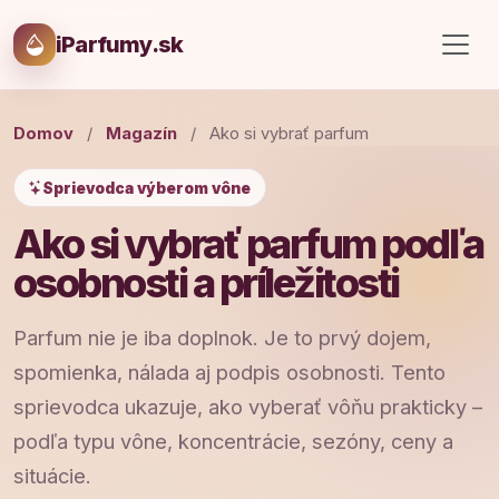
iParfumy.sk
Domov
/
Magazín
/
Ako si vybrať parfum
Sprievodca výberom vône
Ako si vybrať parfum podľa
osobnosti a príležitosti
Parfum nie je iba doplnok. Je to prvý dojem,
spomienka, nálada aj podpis osobnosti. Tento
sprievodca ukazuje, ako vyberať vôňu prakticky –
podľa typu vône, koncentrácie, sezóny, ceny a
situácie.