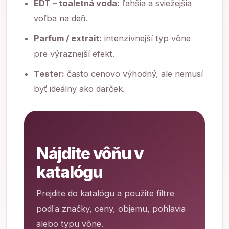
EDT – toaletná voda:
ľahšia a sviežejšia
voľba na deň.
Parfum / extrait:
intenzívnejší typ vône
pre výraznejší efekt.
Tester:
často cenovo výhodný, ale nemusí
byť ideálny ako darček.
Nájdite vôňu v
katalógu
Prejdite do katalógu a použite filtre
podľa značky, ceny, objemu, pohlavia
alebo typu vône.