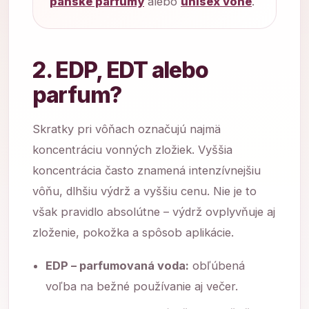
pánske parfumy
alebo
unisex vône
.
2. EDP, EDT alebo
parfum?
Skratky pri vôňach označujú najmä
koncentráciu vonných zložiek. Vyššia
koncentrácia často znamená intenzívnejšiu
vôňu, dlhšiu výdrž a vyššiu cenu. Nie je to
však pravidlo absolútne – výdrž ovplyvňuje aj
zloženie, pokožka a spôsob aplikácie.
EDP – parfumovaná voda:
obľúbená
voľba na bežné používanie aj večer.