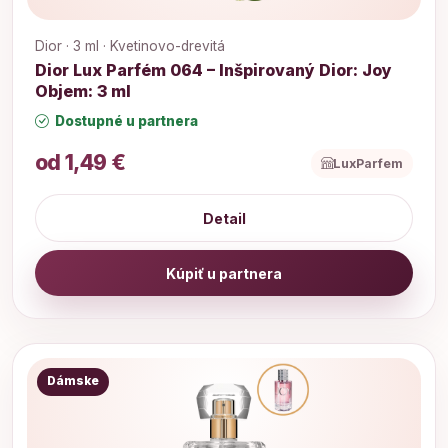
Dior · 3 ml · Kvetinovo-drevitá
Dior Lux Parfém 064 – Inšpirovaný Dior: Joy
Objem: 3 ml
Dostupné u partnera
od 1,49 €
LuxParfem
Detail
Kúpiť u partnera
Dámske