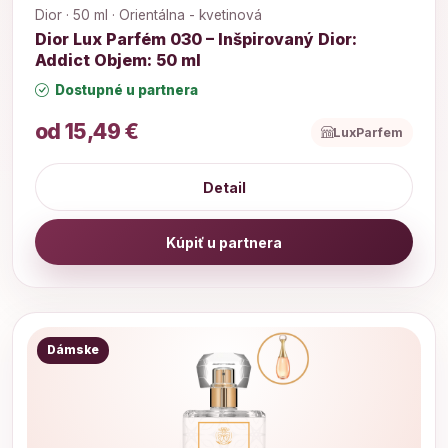
Dior · 50 ml · Orientálna - kvetinová
Dior Lux Parfém 030 – Inšpirovaný Dior:
Addict Objem: 50 ml
Dostupné u partnera
od 15,49 €
LuxParfem
Detail
Kúpiť u partnera
Dámske