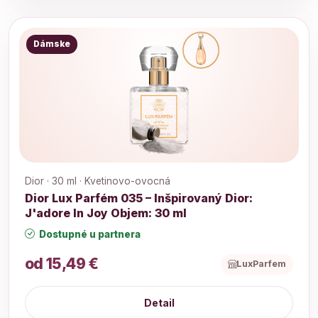
Dámske
Dior · 30 ml · Kvetinovo-ovocná
Dior Lux Parfém 035 – Inšpirovaný Dior:
J'adore In Joy Objem: 30 ml
Dostupné u partnera
od 15,49 €
LuxParfem
Detail