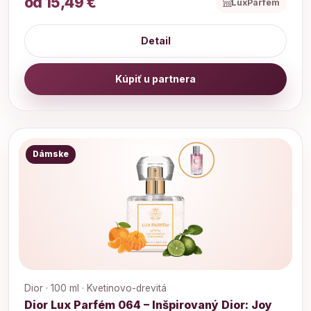
od 15,49 €
LuxParfem
Detail
Kúpiť u partnera
Dámske
Dior · 100 ml · Kvetinovo-drevitá
Dior Lux Parfém 064 – Inšpirovaný Dior: Joy