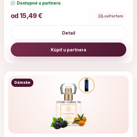
Dostupné u partnera
od 15,49 €
LuxParfem
Detail
Kúpiť u partnera
Dámske