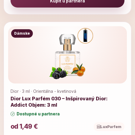
Kúpiť u partnera
Dámske
Dior · 3 ml · Orientálna - kvetinová
Dior Lux Parfém 030 – Inšpirovaný Dior:
Addict Objem: 3 ml
Dostupné u partnera
od 1,49 €
LuxParfem