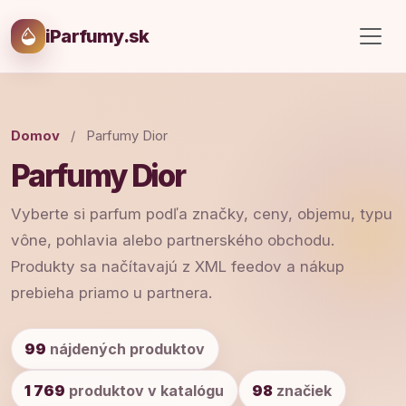
iParfumy.sk
Domov
/
Parfumy Dior
Parfumy Dior
Vyberte si parfum podľa značky, ceny, objemu, typu
vône, pohlavia alebo partnerského obchodu.
Produkty sa načítavajú z XML feedov a nákup
prebieha priamo u partnera.
99
nájdených produktov
1 769
produktov v katalógu
98
značiek