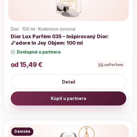
Dior · 100 ml · Kvetinovo-ovocná
Dior Lux Parfém 035 – Inšpirovaný Dior:
J'adore In Joy Objem: 100 ml
Dostupné u partnera
od 15,49 €
LuxParfem
Detail
Kúpiť u partnera
Dámske