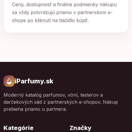
Ceny, dostupnosť a finálne podmienky nákupu
sa vždy potvrdzujú priamo v partnerskom e-
shope po kliknutí na tlačidlo kúpiť.
iParfumy.sk
Moderný katalóg parfumov, vôní, testerov a
darčekových sád z partnerských e-shopov. Nákup
prebieha priamo u partnera.
Kategórie
Značky