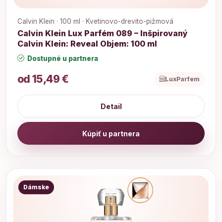
Calvin Klein · 100 ml · Kvetinovo-drevito-pižmová
Calvin Klein Lux Parfém 089 – Inšpirovaný
Calvin Klein: Reveal Objem: 100 ml
Dostupné u partnera
od 15,49 €
LuxParfem
Detail
Kúpiť u partnera
Dámske