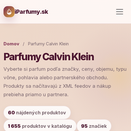
iParfumy.sk
Domov
/
Parfumy Calvin Klein
Parfumy Calvin Klein
Vyberte si parfum podľa značky, ceny, objemu, typu
vône, pohlavia alebo partnerského obchodu.
Produkty sa načítavajú z XML feedov a nákup
prebieha priamo u partnera.
60
nájdených produktov
1 655
produktov v katalógu
95
značiek