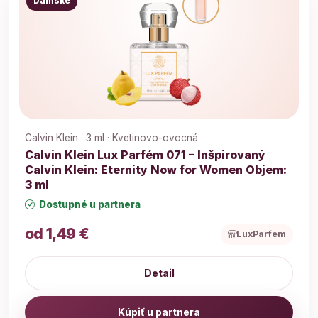
Dámske
Calvin Klein · 3 ml · Kvetinovo-ovocná
Calvin Klein Lux Parfém 071 – Inšpirovaný
Calvin Klein: Eternity Now for Women Objem:
3 ml
Dostupné u partnera
od 1,49 €
LuxParfem
Detail
Kúpiť u partnera