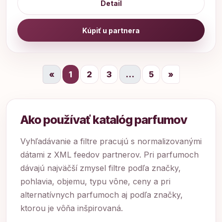
Detail
Kúpiť u partnera
«
1
2
3
…
5
»
Ako používať katalóg parfumov
Vyhľadávanie a filtre pracujú s normalizovanými
dátami z XML feedov partnerov. Pri parfumoch
dávajú najväčší zmysel filtre podľa značky,
pohlavia, objemu, typu vône, ceny a pri
alternatívnych parfumoch aj podľa značky,
ktorou je vôňa inšpirovaná.