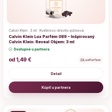
Calvin Klein · 3 ml · Kvetinovo-drevito-pižmová
Calvin Klein Lux Parfém 089 – Inšpirovaný
Calvin Klein: Reveal Objem: 3 ml
Dostupné u partnera
od 1,49 €
LuxParfem
Detail
Kúpiť u partnera