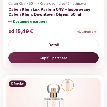
Calvin Klein · 50 ml · Kvetinovo - drevitá - pižmová
Calvin Klein Lux Parfém 048 – Inšpirovaný
Calvin Klein: Downtown Objem: 50 ml
Dostupné u partnera
od 15,49 €
LuxParfem
Detail
Kúpiť u partnera
Dámske