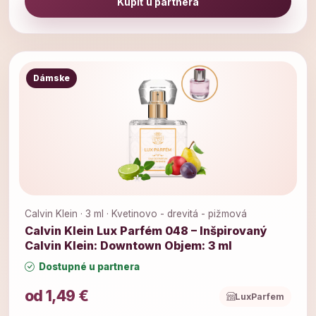
Kúpiť u partnera
Dámske
Calvin Klein · 3 ml · Kvetinovo - drevitá - pižmová
Calvin Klein Lux Parfém 048 – Inšpirovaný
Calvin Klein: Downtown Objem: 3 ml
Dostupné u partnera
od 1,49 €
LuxParfem