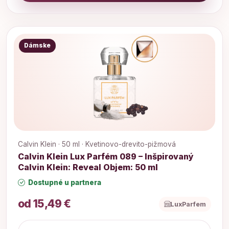
Dámske
Calvin Klein · 50 ml · Kvetinovo-drevito-pižmová
Calvin Klein Lux Parfém 089 – Inšpirovaný
Calvin Klein: Reveal Objem: 50 ml
Dostupné u partnera
od 15,49 €
LuxParfem