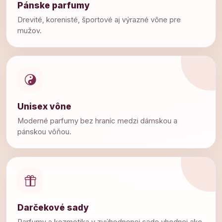
Pánske parfumy
Drevité, korenisté, športové aj výrazné vône pre
mužov.
Unisex vône
Moderné parfumy bez hraníc medzi dámskou a
pánskou vôňou.
Darčekové sady
Parfumy a kozmetika v zvýhodnenej sade vhodnej ako