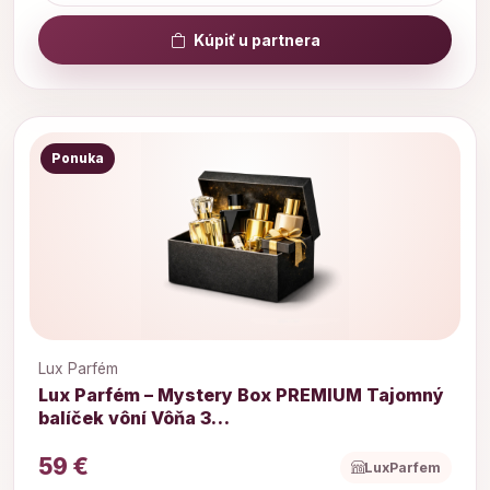
Kúpiť u partnera
Ponuka
Lux Parfém
Lux Parfém – Mystery Box PREMIUM Tajomný
balíček vôní Vôňa 3…
59 €
LuxParfem