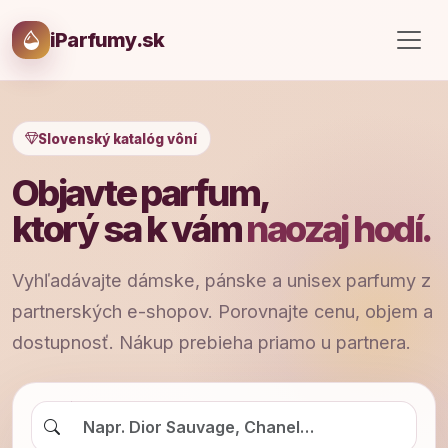
iParfumy.sk
Slovenský katalóg vôní
Objavte parfum,
ktorý sa k vám
naozaj hodí.
Vyhľadávajte dámske, pánske a unisex parfumy z
partnerských e-shopov. Porovnajte cenu, objem a
dostupnosť. Nákup prebieha priamo u partnera.
Hľadať parfum