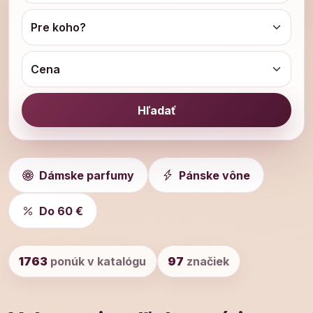
Hľadať
Dámske parfumy
Pánske vône
Do 60 €
1763
ponúk v katalógu
97
značiek