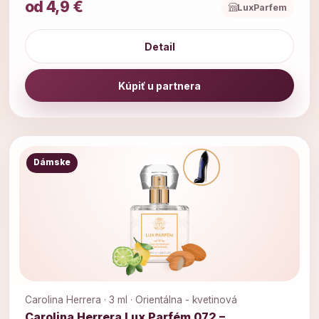
od 4,9 €
LuxParfem
Detail
Kúpiť u partnera
Dámske
Carolina Herrera · 3 ml · Orientálna - kvetinová
Carolina Herrera Lux Parfém 072 –