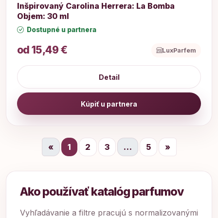
Inšpirovaný Carolina Herrera: La Bomba
Objem: 30 ml
Dostupné u partnera
od 15,49 €
LuxParfem
Detail
Kúpiť u partnera
«
1
2
3
…
5
»
Ako používať katalóg parfumov
Vyhľadávanie a filtre pracujú s normalizovanými