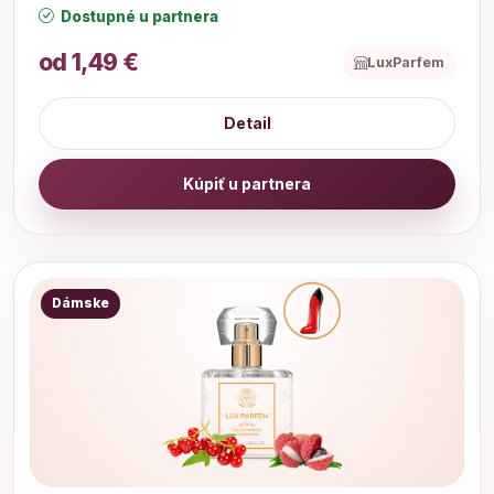
Dostupné u partnera
od 1,49 €
LuxParfem
Detail
Kúpiť u partnera
Dámske