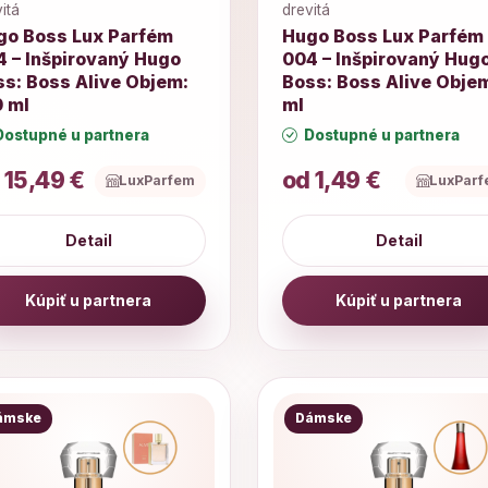
itá
drevitá
go Boss Lux Parfém
Hugo Boss Lux Parfém
4 – Inšpirovaný Hugo
004 – Inšpirovaný Hug
s: Boss Alive Objem:
Boss: Boss Alive Objem
0 ml
ml
ostupné u partnera
Dostupné u partnera
 15,49 €
od 1,49 €
LuxParfem
LuxPar
Detail
Detail
Kúpiť u partnera
Kúpiť u partnera
ámske
Dámske