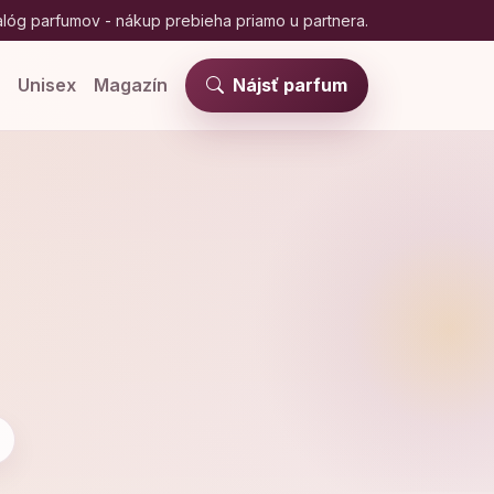
lóg parfumov - nákup prebieha priamo u partnera.
e
Unisex
Magazín
Nájsť parfum