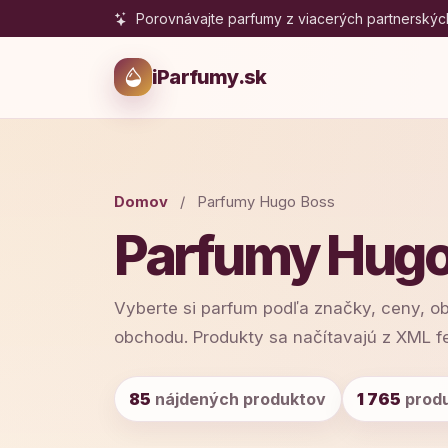
Porovnávajte parfumy z viacerých partnerskýc
iParfumy.sk
Domov
/
Parfumy Hugo Boss
Parfumy Hugo
Vyberte si parfum podľa značky, ceny, o
obchodu. Produkty sa načítavajú z XML f
85
nájdených produktov
1 765
produ