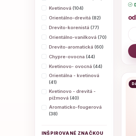
D
Kvetinová
(104)
od
Orientálno-drevitá
(82)
Drevito-korenistá
(77)
Orientálno-vanilková
(70)
Drevito-aromatická
(60)
Chypre-ovocna
(44)
Kvetinovo- ovocná
(44)
Orientálna - kvetinová
(41)
D
Kvetinovo - drevitá -
pižmová
(40)
Aromaticko-fougerová
(38)
INŠPIROVANÉ ZNAČKOU