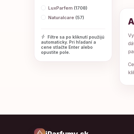
LuxParfem
(1708)
Naturalcare
(57)
A
Vy
Filtre sa po kliknutí použijú
automaticky. Pri hľadaní a
dá
cene stlačte Enter alebo
pa
opustite pole.
Ce
kl
iParfumy.sk