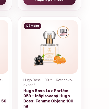
Dámske
a -
Hugo Boss · 100 ml · Kvetinovo-
ovocná
Hugo Boss Lux Parfém
059 – Inšpirovaný Hugo
 50
Boss: Femme Objem: 100
ml