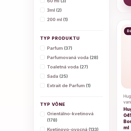
60 ml
(3)
3ml
(2)
200 ml
(1)
D
TYP PRODUKTU
Parfum
(37)
Parfumovaná voda
(28)
Toaletná voda
(27)
Sada
(25)
Extrait de Parfum
(1)
Hugo
van
TYP VÔNE
Hu
Orientálno-kvetinová
041
(178)
Bo
ml
Kvetinovo-ovocná
(133)