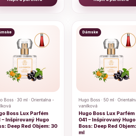
ámske
Dámske
 Boss · 30 ml · Orientalna -
Hugo Boss · 50 ml · Orientaln
ilková
vanilková
go Boss Lux Parfém
Hugo Boss Lux Parfém
 – Inšpirovaný Hugo
041 – Inšpirovaný Hugo
ss: Deep Red Objem: 30
Boss: Deep Red Objem:
ml