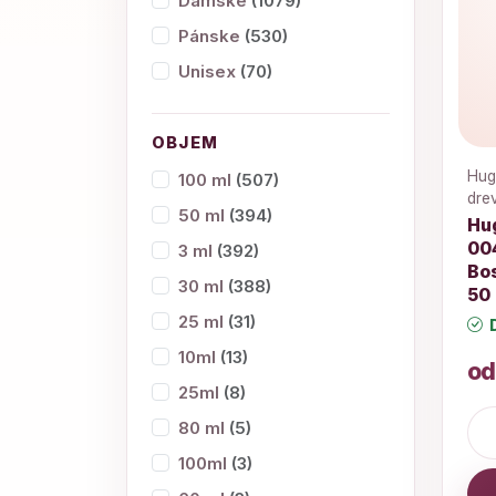
Dámske
(1079)
Pánske
(530)
Unisex
(70)
OBJEM
Hug
100 ml
(507)
drev
50 ml
(394)
Hu
00
3 ml
(392)
Bos
30 ml
(388)
50
25 ml
(31)
D
10ml
(13)
od
25ml
(8)
80 ml
(5)
100ml
(3)