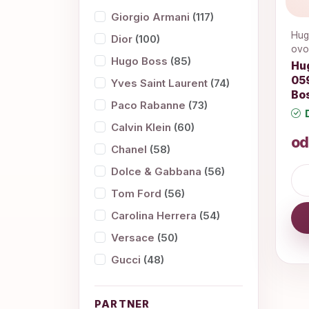
Giorgio Armani
(117)
Hug
Dior
(100)
ovo
Hugo Boss
(85)
Hu
05
Yves Saint Laurent
(74)
Bo
Paco Rabanne
(73)
D
Calvin Klein
(60)
od
Chanel
(58)
Dolce & Gabbana
(56)
Tom Ford
(56)
Carolina Herrera
(54)
Versace
(50)
Gucci
(48)
PARTNER