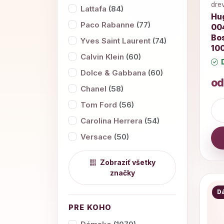
drev
Lattafa
(84)
Hu
Paco Rabanne
(77)
00
Bos
Yves Saint Laurent
(74)
10
Calvin Klein
(60)
D
Dolce & Gabbana
(60)
od
Chanel
(58)
Tom Ford
(56)
Carolina Herrera
(54)
Versace
(50)
Zobraziť všetky
značky
D
PRE KOHO