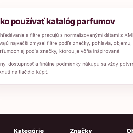
ko používať katalóg parfumov
hľadávanie a filtre pracujú s normalizovanými dátami z X
vajú najväčší zmysel filtre podľa značky, pohlavia, objemu,
rfumoch aj podľa značky, ktorou je vôňa inšpirovaná.
ny, dostupnosť a finálne podmienky nákupu sa vždy potv
iknutí na tlačidlo kúpiť.
Kategórie
Značky
O