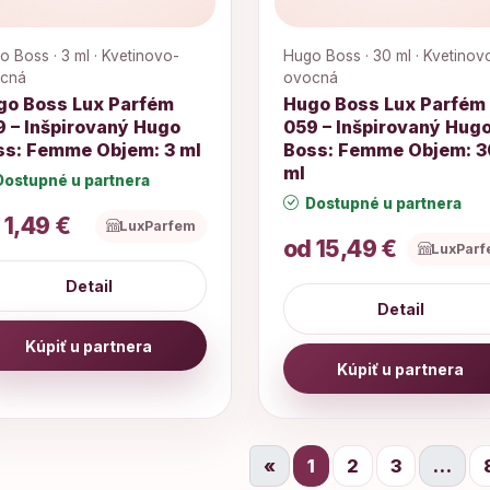
o Boss · 3 ml · Kvetinovo-
Hugo Boss · 30 ml · Kvetinov
cná
ovocná
go Boss Lux Parfém
Hugo Boss Lux Parfém
9 – Inšpirovaný Hugo
059 – Inšpirovaný Hug
ss: Femme Objem: 3 ml
Boss: Femme Objem: 3
ml
ostupné u partnera
Dostupné u partnera
 1,49 €
LuxParfem
od 15,49 €
LuxPar
Detail
Detail
Kúpiť u partnera
Kúpiť u partnera
«
1
2
3
…