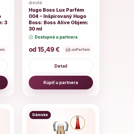
drevitá
Hugo Boss Lux Parfém
o
004 – Inšpirovaný Hugo
: 3
Boss: Boss Alive Objem:
30 ml
Dostupné u partnera
od 15,49 €
fem
LuxParfem
Detail
Kúpiť u partnera
Dámske