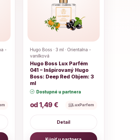
na -
Hugo Boss · 3 ml · Orientalna -
vanilková
Hugo Boss Lux Parfém
041 – Inšpirovaný Hugo
:
Boss: Deep Red Objem: 3
ml
Dostupné u partnera
od 1,49 €
fem
LuxParfem
Detail
Kúpiť u partnera