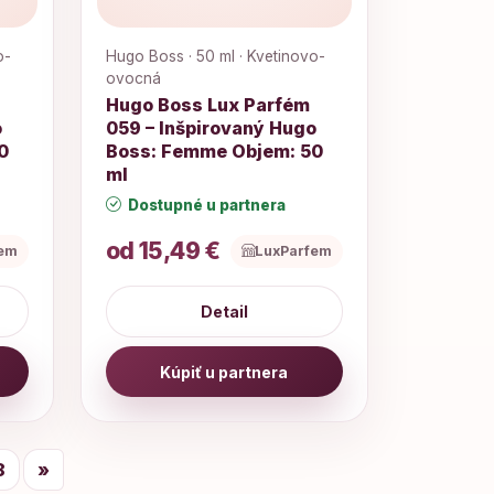
o-
Hugo Boss · 50 ml · Kvetinovo-
ovocná
Hugo Boss Lux Parfém
o
059 – Inšpirovaný Hugo
0
Boss: Femme Objem: 50
ml
Dostupné u partnera
od 15,49 €
fem
LuxParfem
Detail
Kúpiť u partnera
8
»