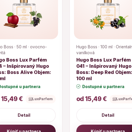
o Boss · 50 ml · ovocno-
Hugo Boss · 100 ml · Oriental
itá
vanilková
go Boss Lux Parfém
Hugo Boss Lux Parfém
4 – Inšpirovaný Hugo
041 – Inšpirovaný Hugo
s: Boss Alive Objem:
Boss: Deep Red Objem
 ml
100 ml
ostupné u partnera
Dostupné u partnera
 15,49 €
od 15,49 €
LuxParfem
LuxPar
Detail
Detail
Kúpiť u partnera
Kúpiť u partnera