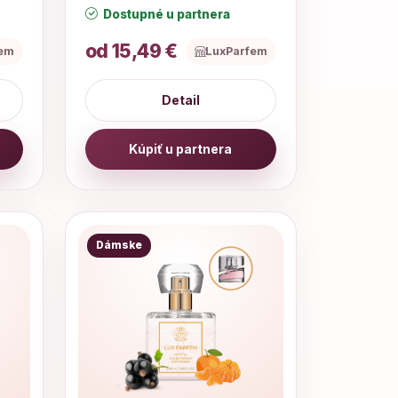
Dostupné u partnera
od 15,49 €
fem
LuxParfem
Detail
Kúpiť u partnera
Dámske