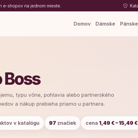
h e-shopov na jednom mieste.
Kata
Domov
Dámske
Pánsk
 Boss
bjemu, typu vône, pohlavia alebo partnerského
eedov a nákup prebieha priamo u partnera.
ktov v katalógu
97
značiek
cena
1,49 € – 15,49 €