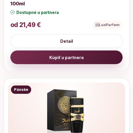
100ml
Dostupné u partnera
od 21,49 €
LuxParfem
Detail
Kúpiť u partnera
Pánske