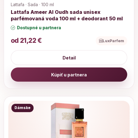
Lattafa · Sada · 100 ml
Lattafa Ameer Al Oudh sada unisex
parfémovaná voda 100 ml + deodorant 50 ml
Dostupné u partnera
od 21,22 €
LuxParfem
Detail
Kúpiť u partnera
Dámske