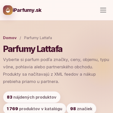
iParfumy.sk
Domov
/
Parfumy Lattafa
Parfumy Lattafa
Vyberte si parfum podľa značky, ceny, objemu, typu
vône, pohlavia alebo partnerského obchodu.
Produkty sa načítavajú z XML feedov a nákup
prebieha priamo u partnera.
83
nájdených produktov
1 769
produktov v katalógu
98
značiek