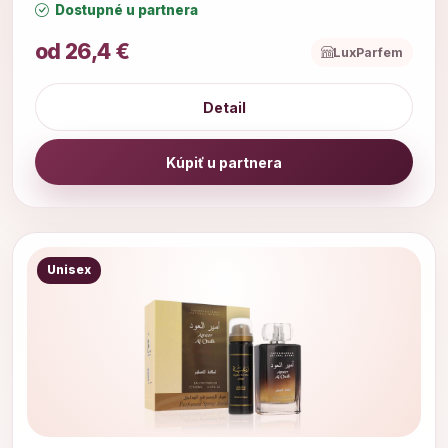
Dostupné u partnera
od 26,4 €
LuxParfem
Detail
Kúpiť u partnera
Unisex