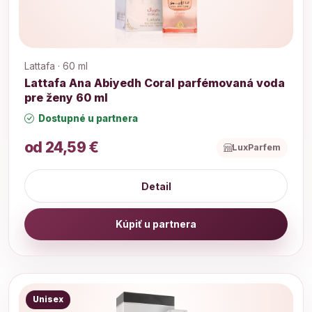
Lattafa · 60 ml
Lattafa Ana Abiyedh Coral parfémovaná voda
pre ženy 60 ml
Dostupné u partnera
od 24,59 €
LuxParfem
Detail
Kúpiť u partnera
Unisex