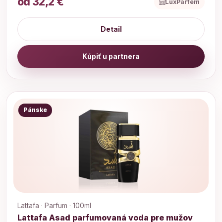
od 32,2 €
LuxParfem
Detail
Kúpiť u partnera
Pánske
Lattafa · Parfum · 100ml
Lattafa Asad parfumovaná voda pre mužov