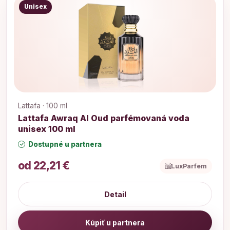
Unisex
Lattafa · 100 ml
Lattafa Awraq Al Oud parfémovaná voda
unisex 100 ml
Dostupné u partnera
od 22,21 €
LuxParfem
Detail
Kúpiť u partnera