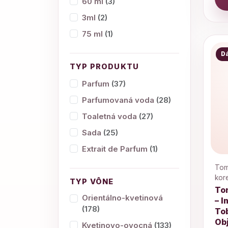
60 ml
(3)
3ml
(2)
75 ml
(1)
D
TYP PRODUKTU
Parfum
(37)
Parfumovaná voda
(28)
Toaletná voda
(27)
Sada
(25)
Extrait de Parfum
(1)
Tom 
kor
TYP VÔNE
To
Orientálno-kvetinová
– I
(178)
Tob
Ob
Kvetinovo-ovocná
(133)