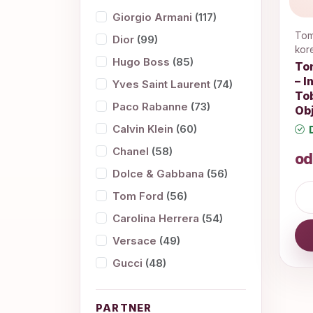
Giorgio Armani
(117)
Tom 
Dior
(99)
kor
Hugo Boss
(85)
To
– I
Yves Saint Laurent
(74)
Tob
Paco Rabanne
(73)
Ob
Calvin Klein
(60)
D
Chanel
(58)
od
Dolce & Gabbana
(56)
Tom Ford
(56)
Carolina Herrera
(54)
Versace
(49)
Gucci
(48)
PARTNER