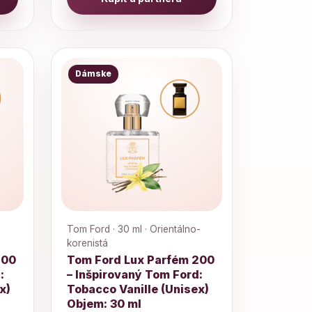
Dámske
Tom Ford · 30 ml · Orientálno-
korenistá
200
Tom Ford Lux Parfém 200
:
– Inšpirovaný Tom Ford:
x)
Tobacco Vanille (Unisex)
Objem: 30 ml