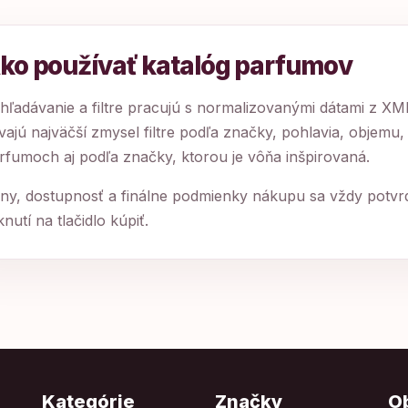
ko používať katalóg parfumov
hľadávanie a filtre pracujú s normalizovanými dátami z X
vajú najväčší zmysel filtre podľa značky, pohlavia, objemu,
rfumoch aj podľa značky, ktorou je vôňa inšpirovaná.
ny, dostupnosť a finálne podmienky nákupu sa vždy potv
iknutí na tlačidlo kúpiť.
Kategórie
Značky
O