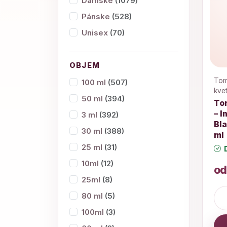
Dámske
(1079)
Pánske
(528)
Unisex
(70)
OBJEM
Tom 
100 ml
(507)
kve
50 ml
(394)
To
– I
3 ml
(392)
Bl
30 ml
(388)
ml
25 ml
(31)
D
10ml
(12)
od
25ml
(8)
80 ml
(5)
100ml
(3)