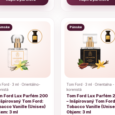
ámske
Pánske
Ford · 3 ml · Orientálno-
Tom Ford · 3 ml · Orientalna -
enistá
korenistá
m Ford Lux Parfém 200
Tom Ford Lux Parfém 
nšpirovaný Tom Ford:
– Inšpirovaný Tom Ford
acco Vanille (Unisex)
Tobacco Vanille (Unise
jem: 3 ml
Objem: 3 ml