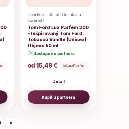
-
Tom Ford · 50 ml · Orientalna -
korenistá
200
Tom Ford Lux Parfém 200
:
– Inšpirovaný Tom Ford:
x)
Tobacco Vanille (Unisex)
Objem: 50 ml
Dostupné u partnera
od 15,49 €
fem
LuxParfem
Detail
Kúpiť u partnera
5
»