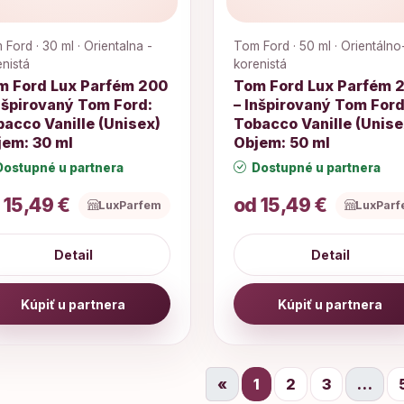
Ford · 30 ml · Orientalna -
Tom Ford · 50 ml · Orientálno
enistá
korenistá
m Ford Lux Parfém 200
Tom Ford Lux Parfém 
nšpirovaný Tom Ford:
– Inšpirovaný Tom Ford
acco Vanille (Unisex)
Tobacco Vanille (Unise
jem: 30 ml
Objem: 50 ml
ostupné u partnera
Dostupné u partnera
 15,49 €
od 15,49 €
LuxParfem
LuxPar
Detail
Detail
Kúpiť u partnera
Kúpiť u partnera
«
1
2
3
…