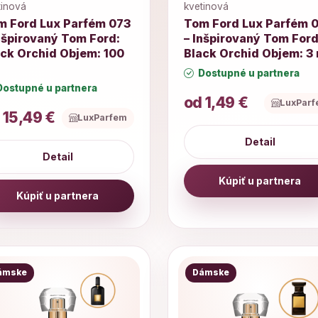
tinová
kvetinová
m Ford Lux Parfém 073
Tom Ford Lux Parfém 
nšpirovaný Tom Ford:
– Inšpirovaný Tom Ford
ack Orchid Objem: 100
Black Orchid Objem: 3 
Dostupné u partnera
ostupné u partnera
od 1,49 €
LuxPar
 15,49 €
LuxParfem
Detail
Detail
Kúpiť u partnera
Kúpiť u partnera
ámske
Dámske