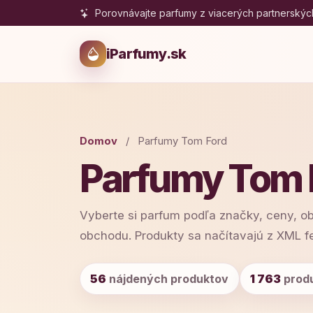
Porovnávajte parfumy z viacerých partnerskýc
iParfumy.sk
Domov
/
Parfumy Tom Ford
Parfumy Tom 
Vyberte si parfum podľa značky, ceny, o
obchodu. Produkty sa načítavajú z XML f
56
nájdených produktov
1 763
produ