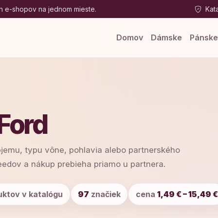
h e-shopov na jednom mieste.
Kata
Domov
Dámske
Pánsk
Ford
bjemu, typu vône, pohlavia alebo partnerského
eedov a nákup prebieha priamo u partnera.
ktov v katalógu
97
značiek
cena
1,49 € – 15,49 €