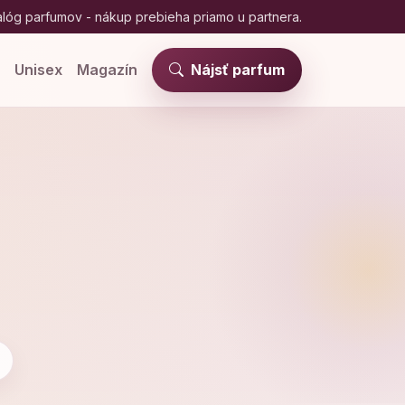
lóg parfumov - nákup prebieha priamo u partnera.
e
Unisex
Magazín
Nájsť parfum