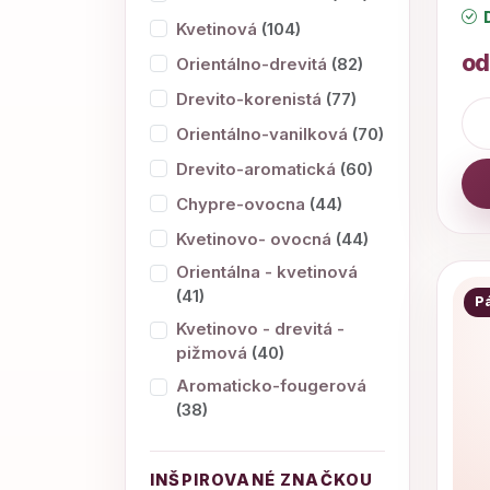
D
Kvetinová
(104)
od
Orientálno-drevitá
(82)
Drevito-korenistá
(77)
Orientálno-vanilková
(70)
Drevito-aromatická
(60)
Chypre-ovocna
(44)
Kvetinovo- ovocná
(44)
Orientálna - kvetinová
(41)
P
Kvetinovo - drevitá -
pižmová
(40)
Aromaticko-fougerová
(38)
INŠPIROVANÉ ZNAČKOU