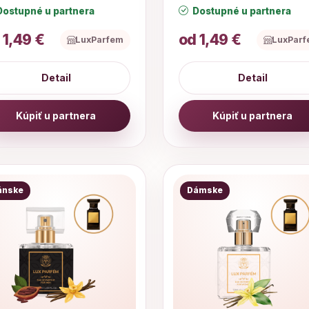
ostupné u partnera
Dostupné u partnera
 1,49 €
od 1,49 €
LuxParfem
LuxPar
Detail
Detail
Kúpiť u partnera
Kúpiť u partnera
ánske
Dámske