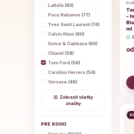
kve
Lattafa
(83)
To
Paco Rabanne
(77)
– I
Bl
Yves Saint Laurent
(74)
ml
Calvin Klein
(60)
D
Dolce & Gabbana
(60)
od
Chanel
(58)
Tom Ford
(56)
Carolina Herrera
(54)
Versace
(49)
Zobraziť všetky
značky
D
PRE KOHO