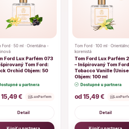
Ford · 50 ml · Orientálna -
Tom Ford · 100 ml · Orientáln
tinová
korenistá
m Ford Lux Parfém 073
Tom Ford Lux Parfém 
nšpirovaný Tom Ford:
– Inšpirovaný Tom Ford
ack Orchid Objem: 50
Tobacco Vanille (Unise
Objem: 100 ml
ostupné u partnera
Dostupné u partnera
 15,49 €
od 15,49 €
LuxParfem
LuxPar
Detail
Detail
Kúpiť u partnera
Kúpiť u partnera