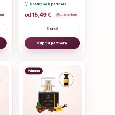
Dostupné u partnera
od 15,49 €
fem
LuxParfem
Detail
Kúpiť u partnera
Pánske