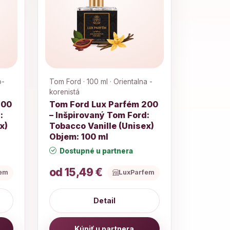
o-
Tom Ford · 100 ml · Orientalna -
korenistá
200
Tom Ford Lux Parfém 200
:
– Inšpirovaný Tom Ford:
x)
Tobacco Vanille (Unisex)
Objem: 100 ml
Dostupné u partnera
od 15,49 €
fem
LuxParfem
Detail
Kúpiť u partnera