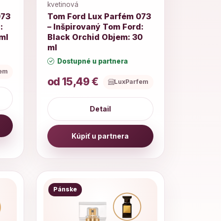
kvetinová
073
Tom Ford Lux Parfém 073
:
– Inšpirovaný Tom Ford:
ml
Black Orchid Objem: 30
ml
Dostupné u partnera
fem
od 15,49 €
LuxParfem
Detail
Kúpiť u partnera
Pánske