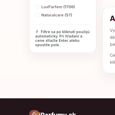
LuxParfem
(1706)
Naturalcare
(57)
A
Vy
Filtre sa po kliknutí použijú
automaticky. Pri hľadaní a
dá
cene stlačte Enter alebo
pa
opustite pole.
Ce
kl
iParfumy.sk